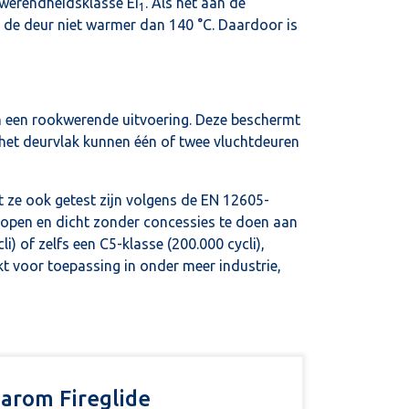
werendheidsklasse EI
. Als het aan de
1
n de deur niet warmer dan 140 °C. Daardoor is
n een rookwerende uitvoering. Deze beschermt
n het deurvlak kunnen één of twee vluchtdeuren
t ze ook getest zijn volgens de EN 12605-
 open en dicht zonder concessies te doen aan
i) of zelfs een C5-klasse (200.000 cycli),
kt voor toepassing in onder meer industrie,
arom Fireglide