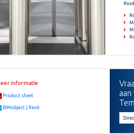
Roo
R
M
M
R
Vraa
eer informatie
aan 
Product sheet
Temp
BIMobject | Revit
Direc