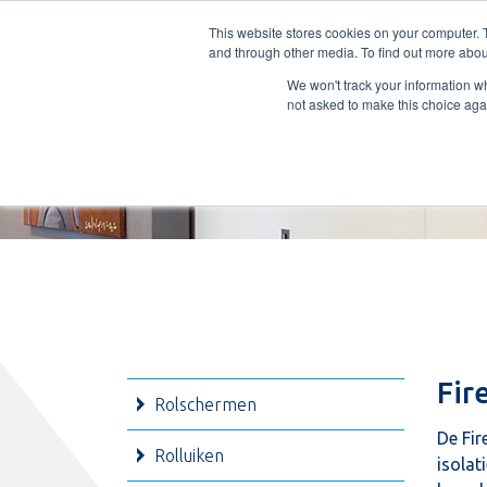
Nederlands
L
T
M
P
This website stores cookies on your computer. 
and through other media. To find out more abou
ADVIES
We won't track your information whe
not asked to make this choice aga
Fir
Rolschermen
De Fir
Rolluiken
isolat