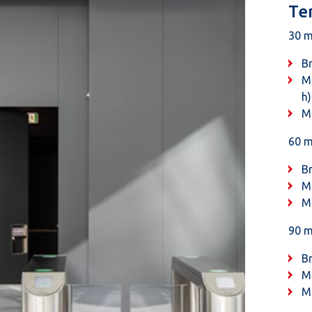
Te
30 m
B
M
h)
M
60 m
B
M
M
90 m
B
M
M