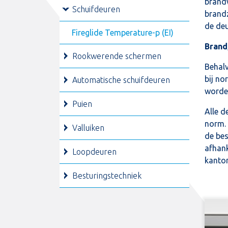
brand
Schuifdeuren
brandz
de deu
Fireglide Temperature-p (EI)
Brand
Rookwerende schermen
Behalv
bij n
Automatische schuifdeuren
worde
Puien
Alle d
norm. 
Valluiken
de bes
afhank
Loopdeuren
kanto
Besturingstechniek