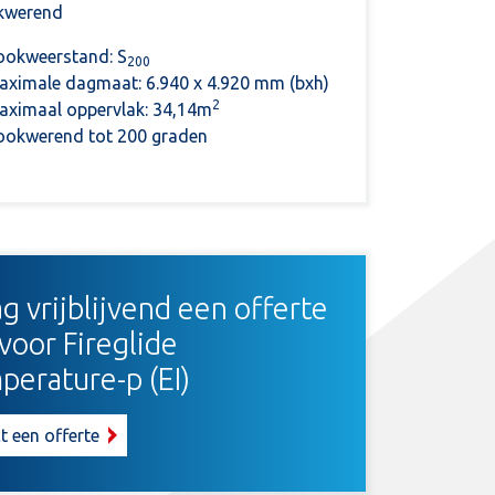
kwerend
ookweerstand: S
200
aximale dagmaat: 6.940 x 4.920 mm (bxh)
2
aximaal oppervlak: 34,14m
ookwerend tot 200 graden
g vrijblijvend een offerte
voor Fireglide
erature-p (EI)
t een offerte