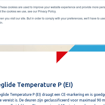
These cookies are used to improve your website experience and provide more perso
t the cookies we use, see our Privacy Policy.
PRODUCTEN
SERVICES
REFERENTIES
OVER ONS
CONTAC
n you visit our site. But in order to comply with your preferences, we'll have to use 
in.
eglide Temperature P (EI)
eglide Temperature P (EI) draagt een CE-markering en is goe
ie vereist is. De deuren zijn geclassificeerd voor maximaal 90