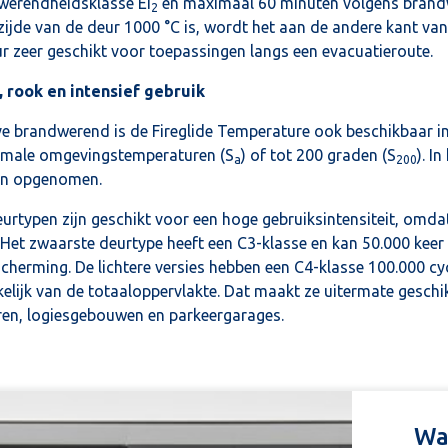
werendheidsklasse EI
en maximaal 60 minuten volgens brand
2
ijde van de deur 1000 °C is, wordt het aan de andere kant va
r zeer geschikt voor toepassingen langs een evacuatieroute.
, rook en intensief gebruik
e brandwerend is de Fireglide Temperature ook beschikbaar i
ormale omgevingstemperaturen (S
) of tot 200 graden (S
). I
a
200
n opgenomen.
eurtypen zijn geschikt voor een hoge gebruiksintensiteit, omda
Het zwaarste deurtype heeft een C3-klasse en kan 50.000 keer
cherming. De lichtere versies hebben een C4-klasse 100.000 cycl
elijk van de totaaloppervlakte. Dat maakt ze uitermate geschi
ren, logiesgebouwen en parkeergarages.
Wa