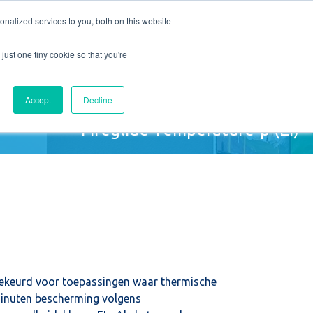
nalized services to you, both on this website
T
VACATURES
Offerte aanvragen
just one tiny cookie so that you're
Accept
Decline
Fireglide Temperature-p (EI)
dgekeurd voor toepassingen waar thermische
 minuten bescherming volgens