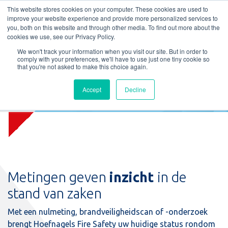
L
T
M
P
This website stores cookies on your computer. These cookies are used to
improve your website experience and provide more personalized services to
you, both on this website and through other media. To find out more about the
cookies we use, see our Privacy Policy.
We won't track your information when you visit our site. But in order to
comply with your preferences, we'll have to use just one tiny cookie so
that you're not asked to make this choice again.
Accept
Decline
Nulmetingen
Metingen geven
inzicht
in de
stand van zaken
Met een nulmeting, brandveiligheidscan of -onderzoek
brengt Hoefnagels Fire Safety uw huidige status rondom