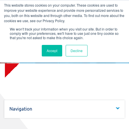
L
T
M
P
This website stores cookies on your computer. These cookies are used to
improve your website experience and provide more personalized services to
you, both on this website and through other media. To find out more about the
cookies we use, see our Privacy Policy.
We won't track your information when you visit our site. But in order to
comply with your preferences, we'll have to use just one tiny cookie so
that you're not asked to make this choice again.
Firelock Radiation Special
Accept
Decline
(EW)
Navigation