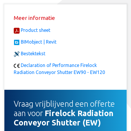
Meer informatie
Product sheet
BIMobject | Revit
Bestektekst
Declaration of Performance Firelock
Radiation Conveyor Shutter EW90 - EW120
Vraag vrijblijvend een offerte
aan voor
Firelock Radiation
Conveyor Shutter (EW)