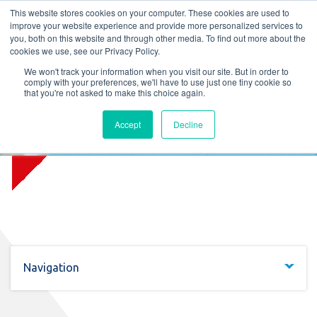
L
T
M
P
This website stores cookies on your computer. These cookies are used to
improve your website experience and provide more personalized services to
you, both on this website and through other media. To find out more about the
cookies we use, see our Privacy Policy.
We won't track your information when you visit our site. But in order to
comply with your preferences, we'll have to use just one tiny cookie so
that you're not asked to make this choice again.
Firelock Radiation Conveyor
Accept
Decline
Shutter (EW)
Navigation