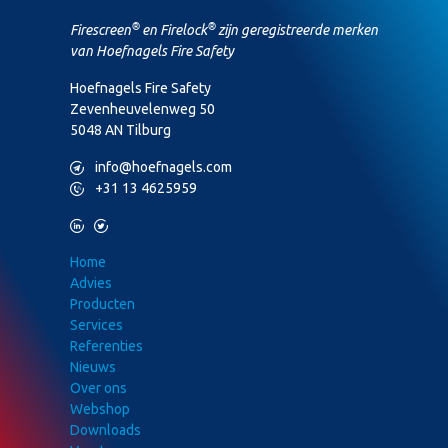
®
®
Firescreen
en Firelock
zijn geregistreerde merken
van Hoefnagels Fire Safety
Hoefnagels Fire Safety
Zevenheuvelenweg 50
5048 AN Tilburg
M
info@hoefnagels.com
P
+31 13 4625959
L
T
Home
Advies
Producten
Services
Referenties
Nieuws
Over ons
Webshop
Downloads