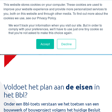
L
T
M
P
This website stores cookies on your computer. These cookies are used to
improve your website experience and provide more personalized services to
you, both on this website and through other media. To find out more about the
cookies we use, see our Privacy Policy.
We won't track your information when you visit our site. But in order to
comply with your preferences, we'll have to use just one tiny cookie so
that you're not asked to make this choice again.
Accept
Decline
Toets Bbl
Voldoet het plan aan
de eisen
in
het Bbl?
Onder een Bbl-toets verstaan we het toetsen van een
bouwwerk of bouwproject volgens het huidige Besluit