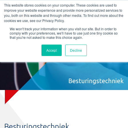
L
T
M
P
This website stores cookies on your computer. These cookies are used to
improve your website experience and provide more personalized services to
you, both on this website and through other media. To find out more about the
cookies we use, see our Privacy Policy.
We won't track your information when you visit our site. But in order to
comply with your preferences, we'll have to use just one tiny cookie so
that you're not asked to make this choice again.
Accept
Decline
Besturingstechniek
Besturingstechniek