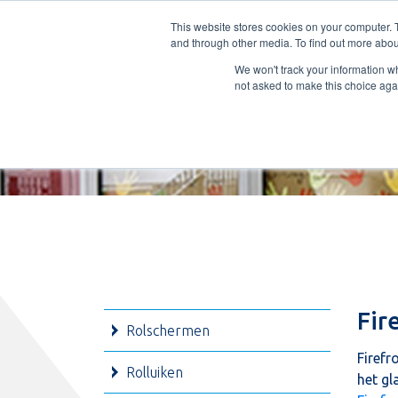
Nederlands
L
T
M
P
This website stores cookies on your computer. 
and through other media. To find out more abou
ADVIES
We won't track your information whe
not asked to make this choice aga
Fir
Rolschermen
Firefr
Rolluiken
het gl