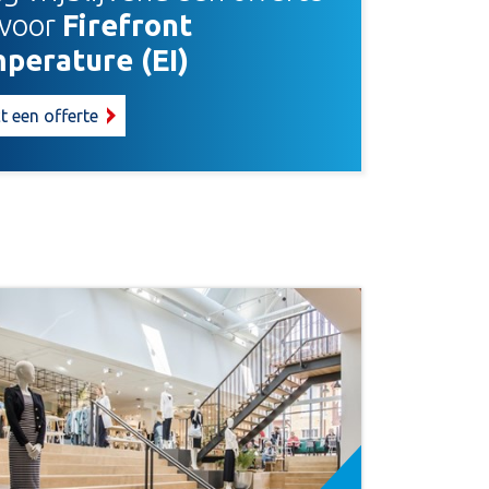
 voor
Firefront
perature (EI)
t een offerte