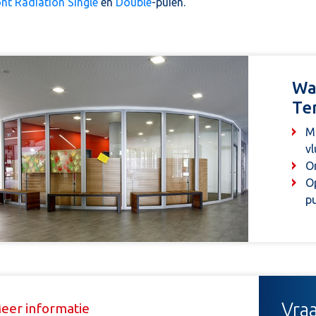
ont Radiation Single
en
Double
-puien.
Wa
Te
Ma
vl
On
Op
p
Vraa
eer informatie