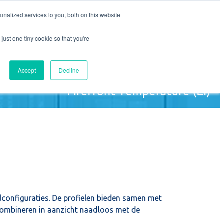
nalized services to you, both on this website
T
VACATURES
Offerte aanvragen
just one tiny cookie so that you're
Accept
Decline
Firefront Temperature (EI)
ndconfiguraties. De profielen bieden samen met
 combineren in aanzicht naadloos met de