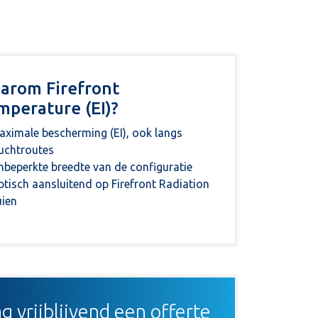
arom Firefront
mperature (EI)?
ximale bescherming (EI), ook langs
uchtroutes
beperkte breedte van de configuratie
tisch aansluitend op Firefront Radiation
uien
g vrijblijvend een offerte