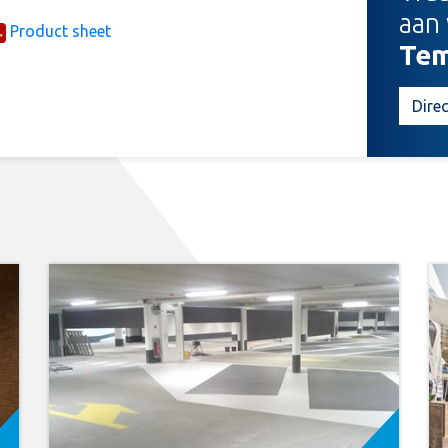
aan
Product sheet
Tem
Direc