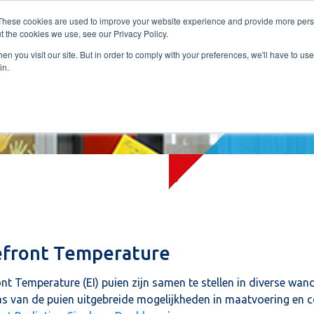
These cookies are used to improve your website experience and provide more perso
t the cookies we use, see our Privacy Policy.
PRODUCTEN
SERVICES
REFERENTIES
OVER ONS
CONTAC
n you visit our site. But in order to comply with your preferences, we'll have to use 
in.
efront Temperature
ont Temperature (EI) puien zijn samen te stellen in diverse wa
as van de puien uitgebreide mogelijkheden in maatvoering en