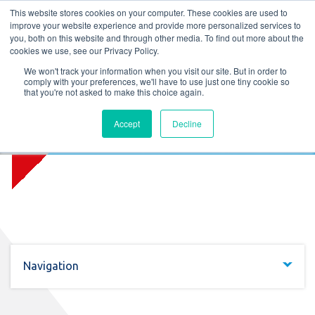
L
T
M
P
This website stores cookies on your computer. These cookies are used to
improve your website experience and provide more personalized services to
you, both on this website and through other media. To find out more about the
cookies we use, see our Privacy Policy.
We won't track your information when you visit our site. But in order to
comply with your preferences, we'll have to use just one tiny cookie so
that you're not asked to make this choice again.
Firelock Radiation Protect RC4
Accept
Decline
(EW)
Navigation