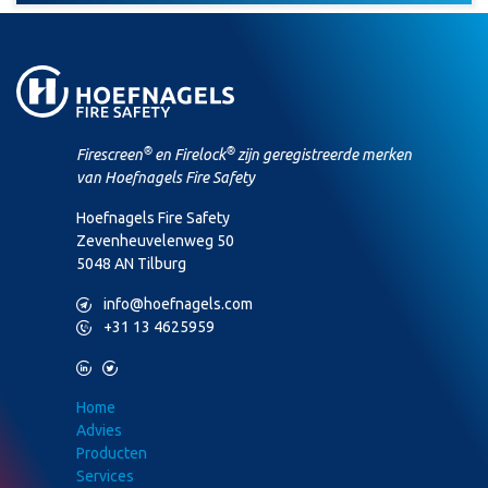
®
®
Firescreen
en Firelock
zijn geregistreerde merken
van Hoefnagels Fire Safety
Hoefnagels Fire Safety
Zevenheuvelenweg 50
5048 AN Tilburg
M
info@hoefnagels.com
P
+31 13 4625959
L
T
Home
Advies
Producten
Services