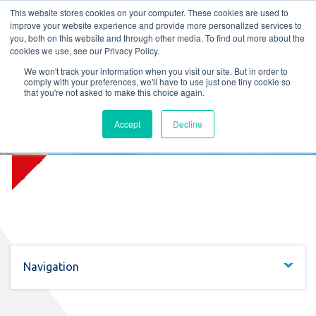
L
T
M
P
This website stores cookies on your computer. These cookies are used to
improve your website experience and provide more personalized services to
you, both on this website and through other media. To find out more about the
cookies we use, see our Privacy Policy.
We won't track your information when you visit our site. But in order to
comply with your preferences, we'll have to use just one tiny cookie so
that you're not asked to make this choice again.
Accept
Decline
Firescreen Flame (E)
Navigation