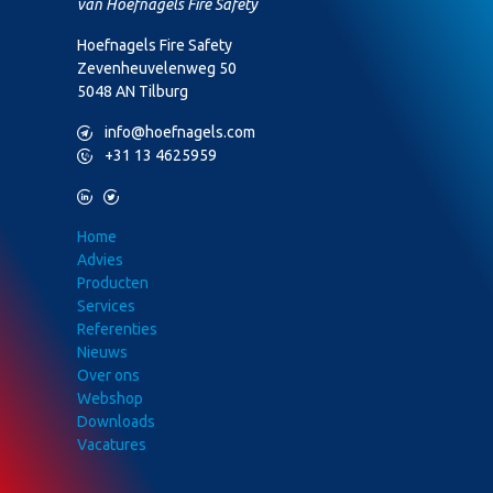
van Hoefnagels Fire Safety
Hoefnagels Fire Safety
Zevenheuvelenweg 50
5048 AN Tilburg
M
info@hoefnagels.com
P
+31 13 4625959
L
T
Home
Advies
Producten
Services
Referenties
Nieuws
Over ons
Webshop
Downloads
Vacatures