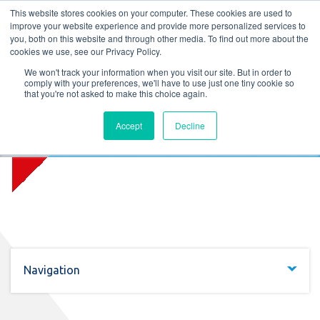
L
T
M
P
This website stores cookies on your computer. These cookies are used to
improve your website experience and provide more personalized services to
you, both on this website and through other media. To find out more about the
cookies we use, see our Privacy Policy.
We won't track your information when you visit our site. But in order to
comply with your preferences, we'll have to use just one tiny cookie so
that you're not asked to make this choice again.
Firelock Radiation Protect RC4
Accept
Decline
(EW)
Navigation