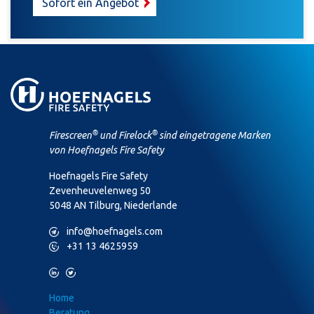
Sofort ein Angebot
®
®
Firescreen
und Firelock
sind eingetragene Marken
von Hoefnagels Fire Safety
Hoefnagels Fire Safety
Zevenheuvelenweg 50
5048 AN Tilburg, Niederlande
M
info@hoefnagels.com
P
+31 13 4625959
L
T
Home
Beratung