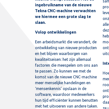
sam
ingebruikname van de nieuwe
pro
Tekna CNC-machine verwachten
lev
we hiermee een grote slag te
onz
slaan.
all
dez
Volop ontwikkelingen
heb
Een arbeidsmarkt die verandert, de
mog
ontwikkeling van nieuwe producten
ont
en het blijven waarborgen van
uit
kwaliteitseisen: het zijn allemaal
Int
factoren die meespelen om ons aan
te passen. Zo kunnen we met de
Hoe
komst van de nieuwe CNC-machine
men
meer menselijke handelingen en
roo
‘mensenkennis’ opslaan in de
ont
software, waardoor medewerkers
pro
hun tijd efficiënter kunnen benutten
daa
met het uitvoeren van andere taken.
ze 