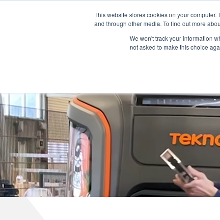
Nederlands
L
T
M
P
This website stores cookies on your computer. 
and through other media. To find out more abou
ADVIES
We won't track your information whe
not asked to make this choice aga