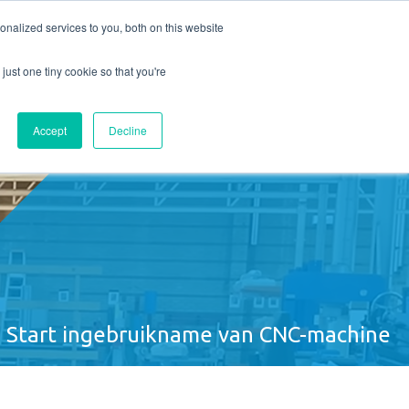
nalized services to you, both on this website
T
VACATURES
Offerte aanvragen
just one tiny cookie so that you're
Accept
Decline
Start ingebruikname van CNC-machine