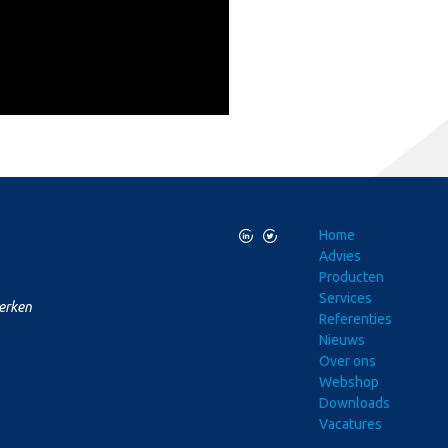
L
T
Home
Advies
Producten
Services
merken
Referenties
Nieuws
Over ons
Webshop
Downloads
Vacatures