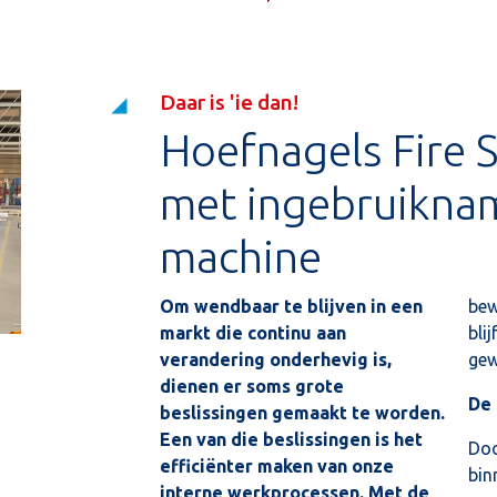
Daar is 'ie dan!
Hoefnagels Fire S
met ingebruikna
machine
Om wendbaar te blijven in een
bew
markt die continu aan
bli
verandering onderhevig is,
gew
dienen er soms grote
De
beslissingen gemaakt te worden.
Een van die beslissingen is het
Doo
efficiënter maken van onze
bin
interne werkprocessen. Met de