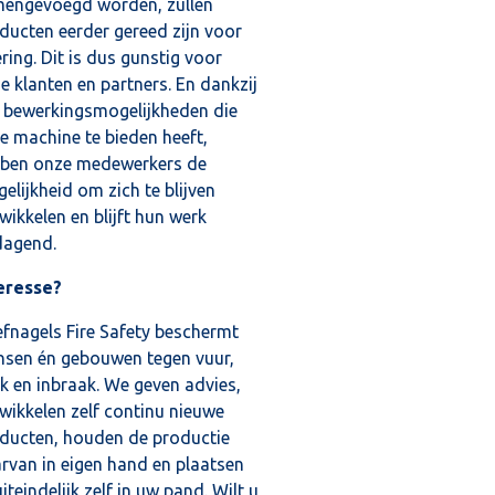
engevoegd worden, zullen
ducten eerder gereed zijn voor
ering. Dit is dus gunstig voor
e klanten en partners. En dankzij
e bewerkingsmogelijkheden die
e machine te bieden heeft,
ben onze medewerkers de
elijkheid om zich te blijven
wikkelen en blijft hun werk
dagend.
eresse?
fnagels Fire Safety beschermt
sen én gebouwen tegen vuur,
k en inbraak. We geven advies,
wikkelen zelf continu nieuwe
ducten, houden de productie
rvan in eigen hand en plaatsen
uiteindelijk zelf in uw pand. Wilt u