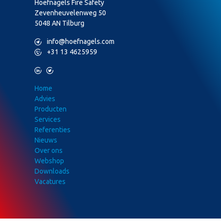
Hoefnagels Fire Safety
Zevenheuvelenweg 50
5048 AN Tilburg
M
info@hoefnagels.com
P
+31 13 4625959
L
T
Home
Advies
Producten
Services
Referenties
Nieuws
Over ons
Webshop
Downloads
Vacatures