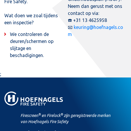
Fire Safety.
Neem dan gerust met ons
contact op via:
Wat doen we zoal tijdens
☎️ +31 13 4625958
een inspectie?
📧
keuring@hoefnagels.co
We controleren de
m
deuren/schermen op
slijtage en
beschadigingen.
;
®
®
Firescreen
en Firelock
zijn geregistreerde merken
van Hoefnagels Fire Safety