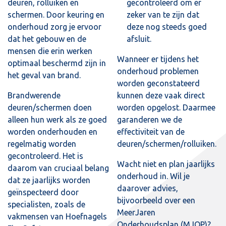
deuren, rolluiken en
gecontroleerd om er
schermen. Door keuring en
zeker van te zijn dat
onderhoud zorg je ervoor
deze nog steeds goed
dat het gebouw en de
afsluit.
mensen die erin werken
Wanneer er tijdens het
optimaal beschermd zijn in
onderhoud problemen
het geval van brand.
worden geconstateerd
Brandwerende
kunnen deze vaak direct
deuren/schermen doen
worden opgelost. Daarmee
alleen hun werk als ze goed
garanderen we de
worden onderhouden en
effectiviteit van de
regelmatig worden
deuren/schermen/rolluiken.
gecontroleerd. Het is
Wacht niet en plan jaarlijks
daarom van cruciaal belang
onderhoud in. Wil je
dat ze jaarlijks worden
daarover advies,
geïnspecteerd door
bijvoorbeeld over een
specialisten, zoals de
MeerJaren
vakmensen van Hoefnagels
Onderhoudsplan (MJOP)?