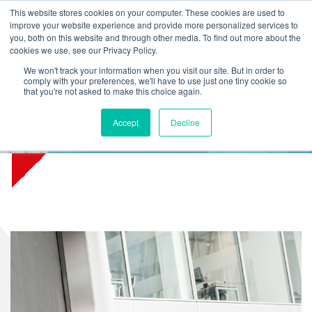
L
T
M
P
This website stores cookies on your computer. These cookies are used to
improve your website experience and provide more personalized services to
you, both on this website and through other media. To find out more about the
cookies we use, see our Privacy Policy.
We won't track your information when you visit our site. But in order to
comply with your preferences, we'll have to use just one tiny cookie so
that you're not asked to make this choice again.
Accept
Decline
Onderhoudsplanning 2024