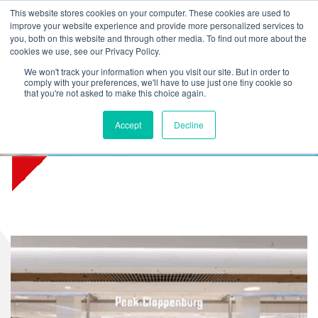
L
T
M
P
This website stores cookies on your computer. These cookies are used to
improve your website experience and provide more personalized services to
you, both on this website and through other media. To find out more about the
cookies we use, see our Privacy Policy.
We won't track your information when you visit our site. But in order to
comply with your preferences, we'll have to use just one tiny cookie so
that you're not asked to make this choice again.
Service met Peek &
Accept
Decline
Cloppenburg*