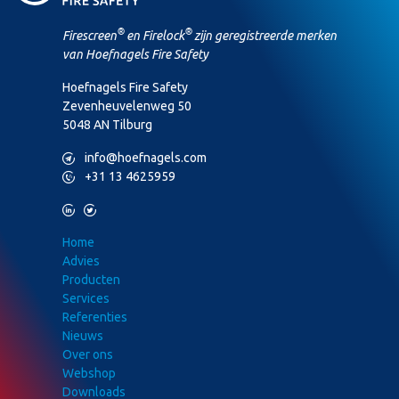
®
®
Firescreen
en Firelock
zijn geregistreerde merken
van Hoefnagels Fire Safety
Hoefnagels Fire Safety
Zevenheuvelenweg 50
5048 AN Tilburg
M
info@hoefnagels.com
P
+31 13 4625959
L
T
Home
Advies
Producten
Services
Referenties
Nieuws
Over ons
Webshop
Downloads