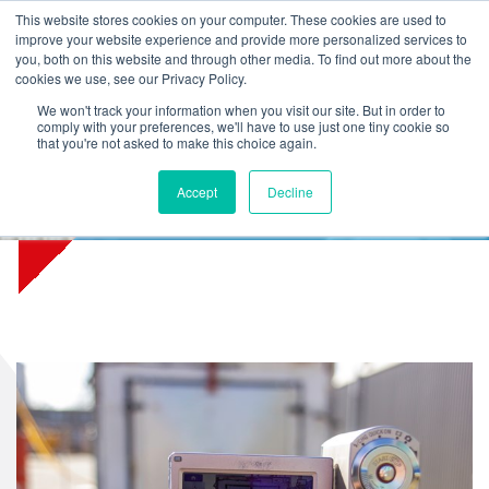
L
T
M
P
This website stores cookies on your computer. These cookies are used to
improve your website experience and provide more personalized services to
you, both on this website and through other media. To find out more about the
cookies we use, see our Privacy Policy.
We won't track your information when you visit our site. But in order to
comply with your preferences, we'll have to use just one tiny cookie so
that you're not asked to make this choice again.
Accept
Decline
Materiaal op de pijnbank