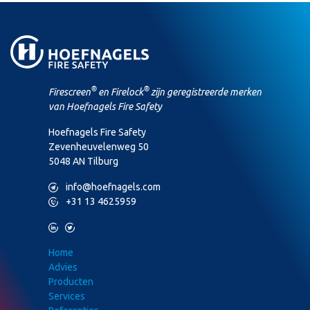
®
®
Firescreen
en Firelock
zijn geregistreerde merken
van Hoefnagels Fire Safety
Hoefnagels Fire Safety
Zevenheuvelenweg 50
5048 AN Tilburg
M
info@hoefnagels.com
P
+31 13 4625959
L
T
Home
Advies
Producten
Services