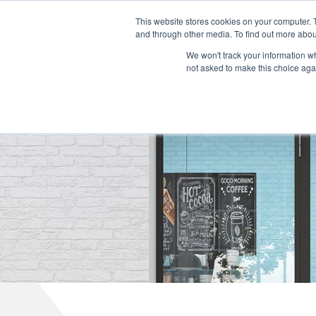
Deutsch
L
T
M
P
This website stores cookies on your computer. 
and through other media. To find out more abou
BERATU
We won't track your information whe
not asked to make this choice aga