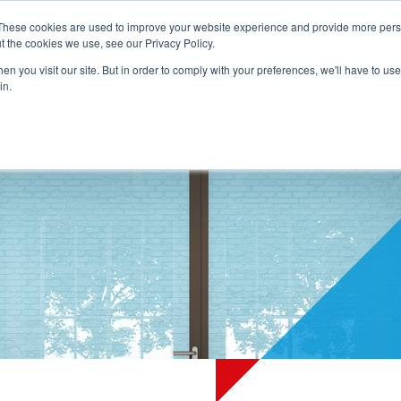
These cookies are used to improve your website experience and provide more perso
t the cookies we use, see our Privacy Policy.
NG
PRODUKTE
DIENSTLEISTUNGEN
REFERENZEN
ÜBER 
n you visit our site. But in order to comply with your preferences, we'll have to use 
in.