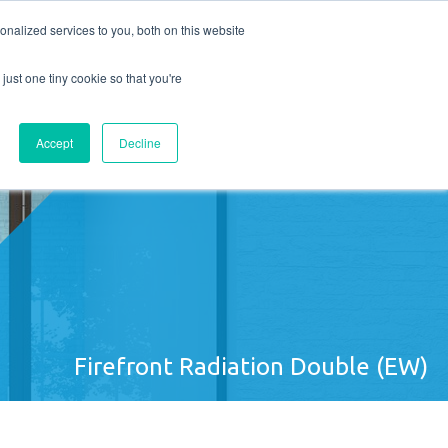
nalized services to you, both on this website
UNS
KONTAKT
Angebotsanfrage
just one tiny cookie so that you're
Accept
Decline
Firefront Radiation Double (EW)