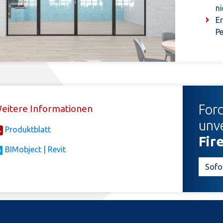
n
Er
Pe
Ford
eitere Informationen
unv
Produktblatt
Fir
BIMobject | Revit
Sofo