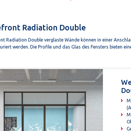
efront Radiation Double
ont Radiation Double verglaste Wände können in einer Anschla
uriert werden. Die Profile und das Glas des Fensters bieten ei
We
Do
M
(A
M
Ob
G