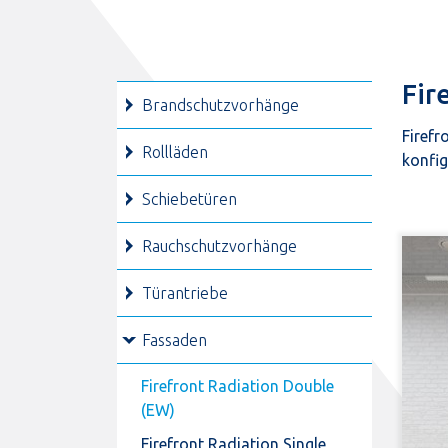
Fir
Brandschutzvorhänge
Firefr
Rollläden
konfig
Schiebetüren
Rauchschutzvorhänge
Türantriebe
Fassaden
Firefront Radiation Double
(EW)
Firefront Radiation Single