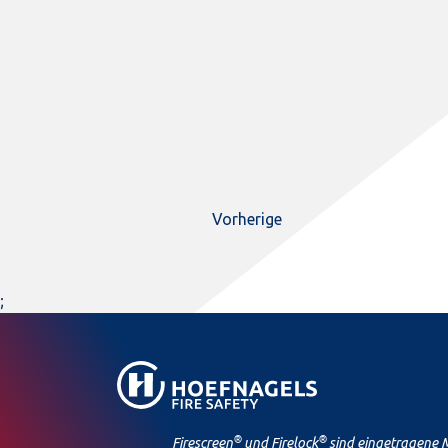
Vorherige
;
®
®
Firescreen
und Firelock
sind eingetragene