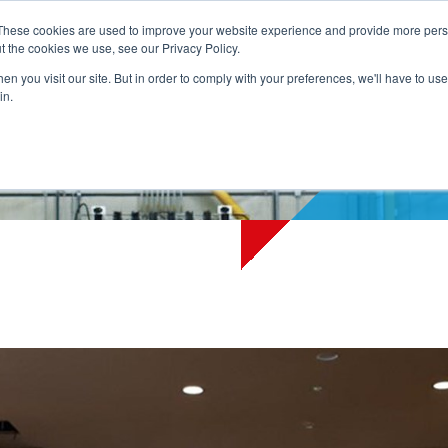
These cookies are used to improve your website experience and provide more perso
t the cookies we use, see our Privacy Policy.
NG
PRODUKTE
DIENSTLEISTUNGEN
REFERENZEN
ÜBER 
n you visit our site. But in order to comply with your preferences, we'll have to use 
in.