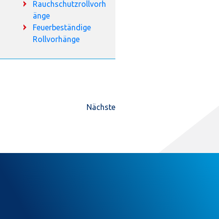
Rauchschutzrollvorh
änge
Feuerbeständige
Rollvorhänge
Nächste