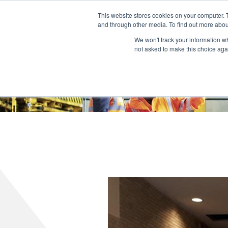
Deutsch
L
T
M
P
This website stores cookies on your computer. 
and through other media. To find out more abou
BERATU
We won't track your information whe
not asked to make this choice aga