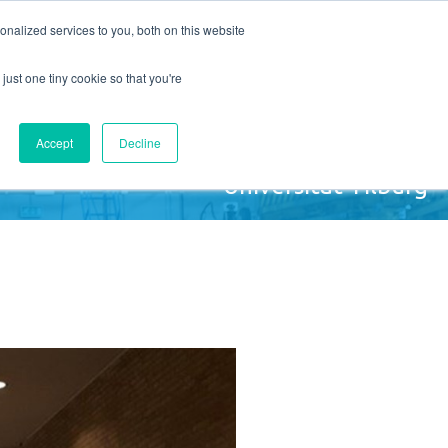
nalized services to you, both on this website
UNS
KONTAKT
Angebotsanfrage
just one tiny cookie so that you're
Accept
Decline
Universität Tilburg