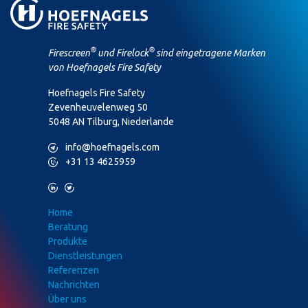
®
®
Firescreen
und Firelock
sind eingetragene Marken
von Hoefnagels Fire Safety
Hoefnagels Fire Safety
Zevenheuvelenweg 50
5048 AN Tilburg, Niederlande
M
info@hoefnagels.com
P
+31 13 4625959
L
T
Home
Beratung
Produkte
Dienstleistungen
Referenzen
Nachrichten
Über uns