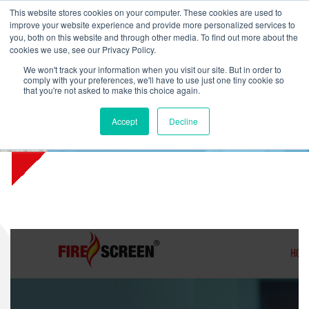
L
T
M
P
This website stores cookies on your computer. These cookies are used to
improve your website experience and provide more personalized services to
you, both on this website and through other media. To find out more about the
cookies we use, see our Privacy Policy.
We won't track your information when you visit our site. But in order to
comply with your preferences, we'll have to use just one tiny cookie so
that you're not asked to make this choice again.
Firescreen.com ist jetzt Teil
Accept
Decline
dieser Website