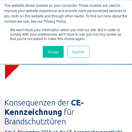
L
T
M
P
This website stores cookies on your computer. These cookies are used to
improve your website experience and provide more personalized services to
you, both on this website and through other media. To find out more about the
cookies we use, see our Privacy Policy.
We won't track your information when you visit our site. But in order to
comply with your preferences, we'll have to use just one tiny cookie so
that you're not asked to make this choice again.
Accept
Decline
CE-Whitepaper
Konsequenzen der
CE-
Kennzeichnung
für
Brandschutztüren
Am 1. November 2019 ist die CE-Kennzeichnungspflicht