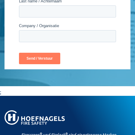
;
®
®
Firescreen
und Firelock
sind eingetragene Marken