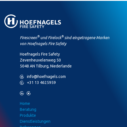
®
®
Firescreen
und Firelock
sind eingetragene Marken
von Hoefnagels Fire Safety
Hoefnagels Fire Safety
Zevenheuvelenweg 50
5048 AN Tilburg, Niederlande
M
info@hoefnagels.com
P
+31 13 4625959
L
T
Home
Beratung
Produkte
Dienstleistungen