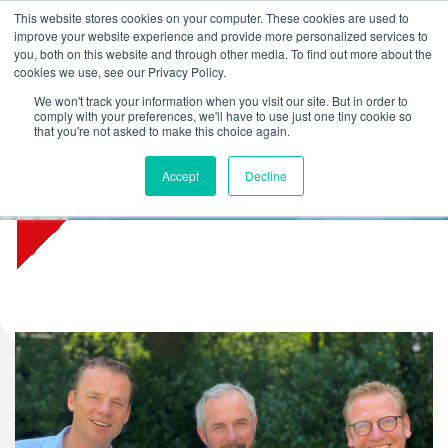
L
T
M
P
This website stores cookies on your computer. These cookies are used to
improve your website experience and provide more personalized services to
you, both on this website and through other media. To find out more about the
cookies we use, see our Privacy Policy.
We won't track your information when you visit our site. But in order to
comply with your preferences, we'll have to use just one tiny cookie so
that you're not asked to make this choice again.
Beteiligung am Unternehmen
Accept
Decline
RDA