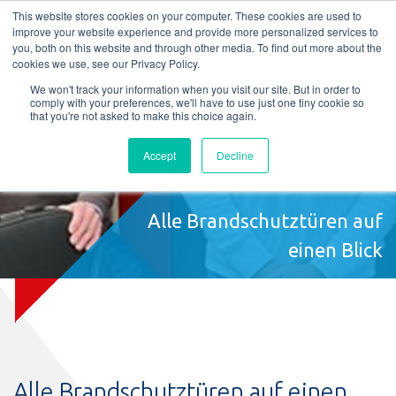
L
T
M
P
This website stores cookies on your computer. These cookies are used to
improve your website experience and provide more personalized services to
you, both on this website and through other media. To find out more about the
cookies we use, see our Privacy Policy.
We won't track your information when you visit our site. But in order to
comply with your preferences, we'll have to use just one tiny cookie so
that you're not asked to make this choice again.
Accept
Decline
Alle Brandschutztüren auf
einen Blick
Alle Brandschutztüren auf einen