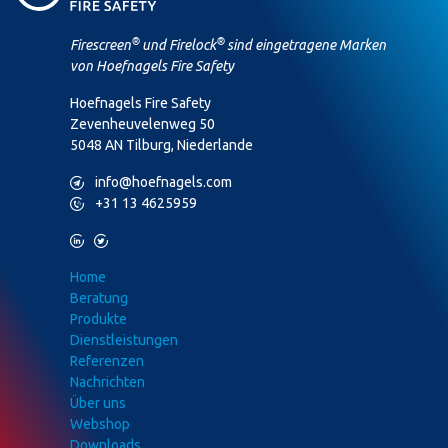
®
®
Firescreen
und Firelock
sind eingetragene Marken
von Hoefnagels Fire Safety
Hoefnagels Fire Safety
Zevenheuvelenweg 50
5048 AN Tilburg, Niederlande
M
info@hoefnagels.com
P
+31 13 4625959
L
T
Home
Beratung
Produkte
Dienstleistungen
Referenzen
Nachrichten
Über uns
Webshop
Downloads