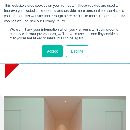
L
T
M
P
This website stores cookies on your computer. These cookies are used to
improve your website experience and provide more personalized services to
you, both on this website and through other media. To find out more about the
cookies we use, see our Privacy Policy.
We won't track your information when you visit our site. But in order to
comply with your preferences, we'll have to use just one tiny cookie so
that you're not asked to make this choice again.
Accept
Decline
Museum Voorlinden