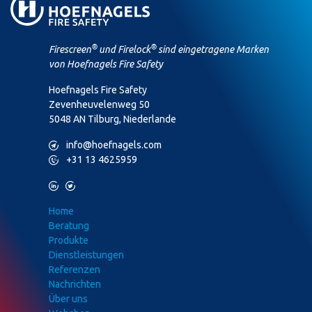
®
®
Firescreen
und Firelock
sind eingetragene Marken
von Hoefnagels Fire Safety
Hoefnagels Fire Safety
Zevenheuvelenweg 50
5048 AN Tilburg, Niederlande
M
info@hoefnagels.com
P
+31 13 4625959
L
T
Home
Beratung
Produkte
Dienstleistungen
Referenzen
Nachrichten
Über uns