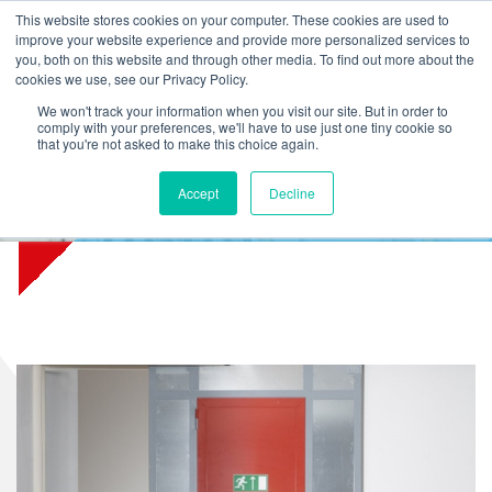
L
T
M
P
This website stores cookies on your computer. These cookies are used to
improve your website experience and provide more personalized services to
you, both on this website and through other media. To find out more about the
cookies we use, see our Privacy Policy.
We won't track your information when you visit our site. But in order to
comply with your preferences, we'll have to use just one tiny cookie so
that you're not asked to make this choice again.
Accept
Decline
KPMG Hauptgeschäftsstelle