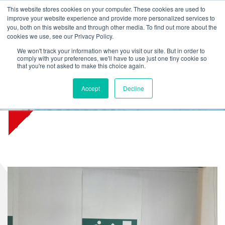
L
T
M
P
This website stores cookies on your computer. These cookies are used to
improve your website experience and provide more personalized services to
you, both on this website and through other media. To find out more about the
cookies we use, see our Privacy Policy.
We won't track your information when you visit our site. But in order to
comply with your preferences, we'll have to use just one tiny cookie so
that you're not asked to make this choice again.
Accept
Decline
Hogeschool Utrecht