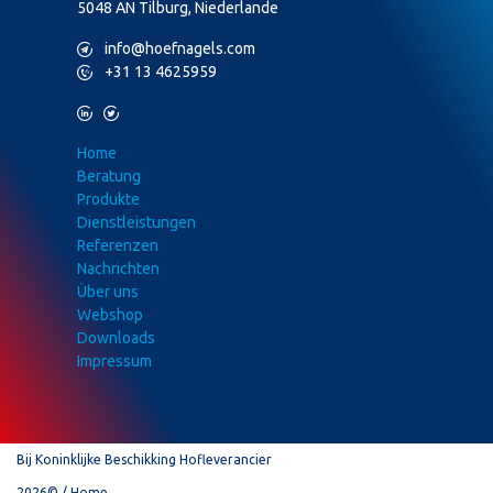
5048 AN Tilburg, Niederlande
M
info@hoefnagels.com
P
+31 13 4625959
L
T
Home
Beratung
Produkte
Dienstleistungen
Referenzen
Nachrichten
Über uns
Webshop
Downloads
Impressum
Bij Koninklijke Beschikking Hofleverancier
2026©
Home